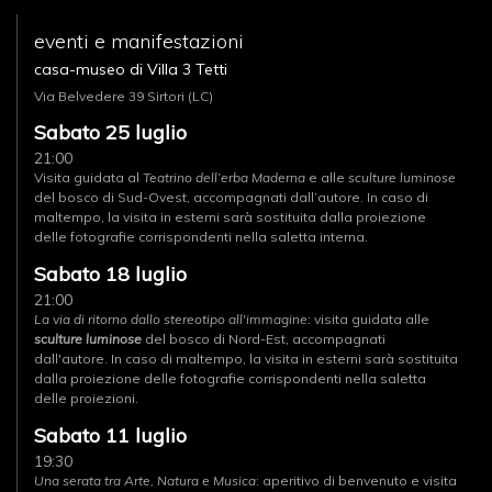
Calendario 2026
eventi e manifestazioni
Bibliografia
casa-museo di Villa 3 Tetti
Fondazione
Via Belvedere 39 Sirtori (LC)
Sabato 25 luglio
21:00
Visita guidata al
Teatrino dell’erba Maderna
e alle
sculture luminose
del bosco di Sud-Ovest, accompagnati dall’autore. In caso di
maltempo, la visita in esterni sarà sostituita dalla proiezione
delle fotografie corrispondenti nella saletta interna.
Sabato 18 luglio
21:00
La via di ritorno dallo stereotipo all'immagine:
visita guidata alle
sculture luminose
del bosco di Nord-Est, accompagnati
dall'autore. In caso di maltempo, la visita in esterni sarà sostituita
dalla proiezione delle fotografie corrispondenti nella saletta
delle proiezioni.
Sabato 11 luglio
19:30
Una serata tra Arte, Natura e Musica
: aperitivo di benvenuto e visita