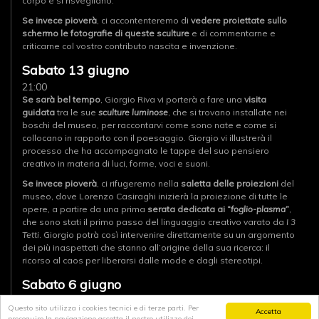
corpo e si risvegliano.
Se invece pioverà
, ci accontenteremo di
vedere proiettate sullo
schermo le fotografie di queste sculture
e di commentarne e
criticarne col vostro contributo nascita e invenzione.
Sabato 13 giugno
21:00
Se sarà bel tempo
, Giorgio Riva vi porterà a fare una
visita
guidata
tra le sue
sculture luminose
, che si trovano installate nei
boschi del museo, per raccontarvi come sono nate e come si
collocano in rapporto con il paesaggio. Giorgio vi illustrerà il
processo che ha accompagnato le tappe del suo pensiero
creativo in materia di luci, forme, voci e suoni.
Se invece pioverà
, ci rifugeremo nella
saletta delle proiezioni
del
museo, dove Lorenzo Casiraghi inizierà la proiezione di tutte le
opere, a partire da una prima
serata dedicata ai “
foglio-plasma
”
,
che sono stati il primo passo del linguaggio creativo varato da
I 3
Tetti
. Giorgio potrà così intervenire direttamente su un argomento
dei più inaspettati che stanno all’origine della sua ricerca: il
ricorso al caos per liberarsi dalle mode e dagli stereotipi.
Sabato 6 giugno
21:00 - Serata di apertura
Questo sito utilizza i cookies tecnici e di terze parti. Per
Accetta
All’ora del tramonto, quando si accendono le
sculture luminose,
proseguire la navigazione accetta il nostro utilizzo dei