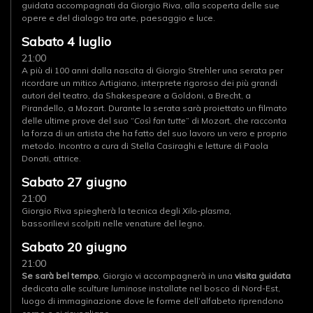
guidata accompagnati da Giorgio Riva, alla scoperta delle sue
opere e del dialogo tra arte, paesaggio e luce.
Sabato 4 luglio
21:00
A più di 100 anni dalla nascita di Giorgio Strehler una serata per
ricordare un mitico Artigiano, interprete rigoroso dei più grandi
autori del teatro, da Shakespeare a Goldoni, a Brecht, a
Pirandello, a Mozart. Durante la serata sarà proiettato un filmato
delle ultime prove del suo “
Così fan tutte
” di Mozart, che racconta
la forza di un artista che ha fatto del suo lavoro un vero e proprio
metodo. Incontro a cura di Stella Casiraghi e letture di Paola
Donati, attrice.
Sabato 27 giugno
21:00
Giorgio Riva spiegherà la tecnica degli
Xilo-plasma
,
bassorilievi scolpiti nelle venature del legno.
Sabato 20 giugno
21:00
Se sarà bel tempo
, Giorgio vi accompagnerà in una
visita guidata
dedicata alle
sculture luminose
installate nel bosco di Nord-Est,
luogo di immaginazione dove le forme dell’alfabeto riprendono