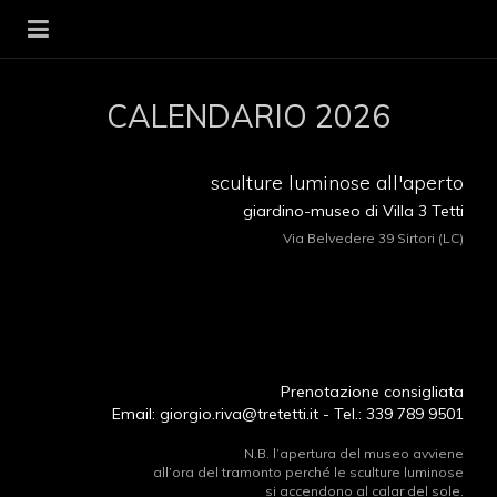
Museo dei 3 tetti
CALENDARIO 2026
luoghi e opere di
Giorgio Riva
sculture luminose all'aperto
giardino-museo di Villa 3 Tetti
Guida introduttiva
Via Belvedere 39 Sirtori (LC)
Visita alle opere in esterni
Visita agli interni
Catalogo delle opere
Nota biografica
Prenotazione consigliata
Email:
giorgio.riva@tretetti.it
- Tel.: 339 789 9501
Critiche e recensioni
N.B. l’apertura del museo avviene
all’ora del tramonto perché le
sculture luminose
Contatti - strade
si accendono al calar del sole.